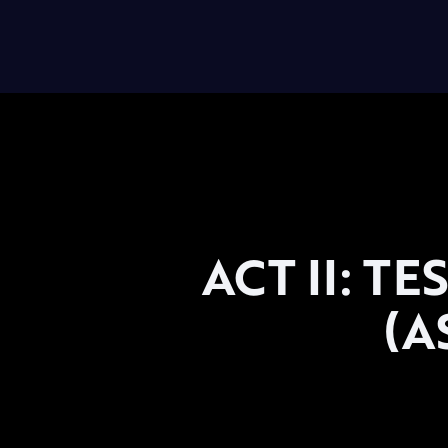
ACT II: T
(A