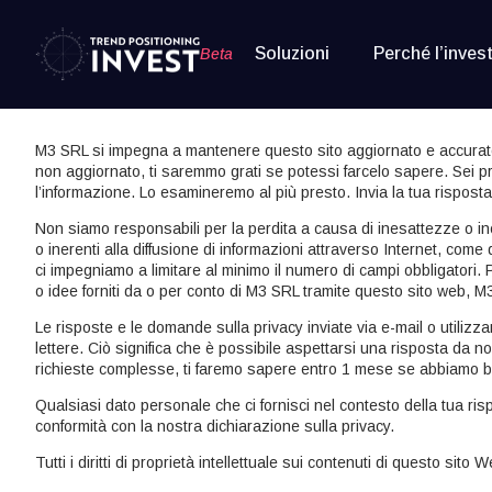
Soluzioni
Perché l’inves
Beta
M3 SRL si impegna a mantenere questo sito aggiornato e accurato
non aggiornato, ti saremmo grati se potessi farcelo sapere. Sei pr
l’informazione. Lo esamineremo al più presto. Invia la tua risposta
Non siamo responsabili per la perdita a causa di inesattezze o in
o inerenti alla diffusione di informazioni attraverso Internet, come
ci impegniamo a limitare al minimo il numero di campi obbligatori. P
o idee forniti da o per conto di M3 SRL tramite questo sito web, 
Le risposte e le domande sulla privacy inviate via e-mail o utili
lettere. Ciò significa che è possibile aspettarsi una risposta da 
richieste complesse, ti faremo sapere entro 1 mese se abbiamo b
Qualsiasi dato personale che ci fornisci nel contesto della tua risp
conformità con la nostra dichiarazione sulla privacy.
Tutti i diritti di proprietà intellettuale sui contenuti di questo sito