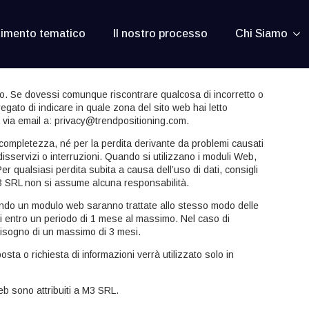
timento tematico
Il nostro processo
Chi Siamo
. Se dovessi comunque riscontrare qualcosa di incorretto o
egato di indicare in quale zona del sito web hai letto
 via email a:
privacy@
trendpositioning.com
.
completezza, né per la perdita derivante da problemi causati
 disservizi o interruzioni. Quando si utilizzano i moduli Web,
er qualsiasi perdita subita a causa dell’uso di dati, consigli
M3 SRL non si assume alcuna responsabilità.
zzando un modulo web saranno trattate allo stesso modo delle
noi entro un periodo di 1 mese al massimo. Nel caso di
isogno di un massimo di 3 mesi.
osta o richiesta di informazioni verrà utilizzato solo in
 Web sono attribuiti a M3 SRL.