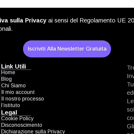
iva sulla Privacy
ai sensi del Regolamento UE 2
onali.
Iscriviti Alla Newsletter Gratuita
Link Utili
Tr
Home
In
Blog
Tu
Chi Siamo
Il mio account
ed
Il nostro processo
Le
l’istituto
so
Legal
co
Cookie Policy
Disconoscimento
Gl
Dichiarazione sulla Privacy