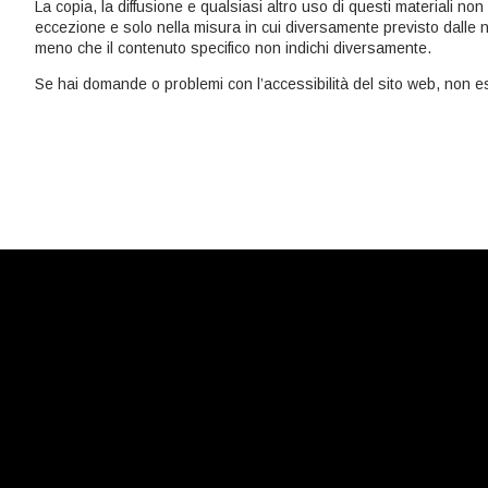
La copia, la diffusione e qualsiasi altro uso di questi materiali n
eccezione e solo nella misura in cui diversamente previsto dalle nor
meno che il contenuto specifico non indichi diversamente.
Se hai domande o problemi con l’accessibilità del sito web, non es