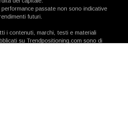
rdita del capitale.
 performance passate non sono indicative
 rendimenti futuri.
tti i contenuti, marchi, testi e materiali
bblicati su Trendpositioning.com sono di
oprietà di Trend Positioning Research
stitute o dei rispettivi autori e non possono
sere copiati, distribuiti o riprodotti senza
torizzazione scritta.
consentita la condivisione solo citando
iaramente la fonte.
5 – 10144 – Torino – P. IVA 12057240017