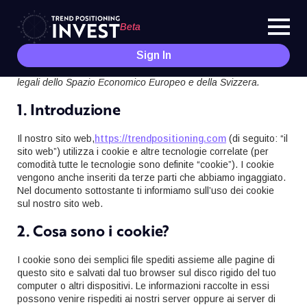
Beta
Sign In
Questa politica sui cookie è stata aggiornata l’ultima volta il
29/11/2025 e si applica ai cittadini e ai residenti permanenti
legali dello Spazio Economico Europeo e della Svizzera.
1. Introduzione
Il nostro sito web,
https://trendpositioning.com
(di seguito: “il
sito web”) utilizza i cookie e altre tecnologie correlate (per
comodità tutte le tecnologie sono definite “cookie”). I cookie
vengono anche inseriti da terze parti che abbiamo ingaggiato.
Nel documento sottostante ti informiamo sull’uso dei cookie
sul nostro sito web.
2. Cosa sono i cookie?
I cookie sono dei semplici file spediti assieme alle pagine di
questo sito e salvati dal tuo browser sul disco rigido del tuo
computer o altri dispositivi. Le informazioni raccolte in essi
possono venire rispediti ai nostri server oppure ai server di