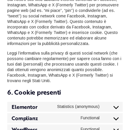
Instagram, WhatsApp e X (Formerly Twitter) per promuovere
pagine web (ad es. “mi piace”, “pin”) o condividerle (ad es.
“tweet”) su social network come Facebook, Instagram,
WhatsApp e X (Formerly Twitter). Questo contenuto è
incorporato con codice derivato da Facebook, Instagram,
WhatsApp e X (Formerly Twitter) e inserisce cookie. Questo
contenuto potrebbe memorizzare ed elaborare alcune
informazioni per la pubblicità personalizzata.
Leggi l’informativa sulla privacy di questi social network (che
possono cambiare regolarmente) per sapere cosa fanno con i
tuoi dati (personali) che processano usando questi cookie. I
dati ottenuti vengono anonimizzati quanto possibile.
Facebook, Instagram, WhatsApp e X (Formerly Twitter) si
trovano negli Stati Uniti.
6. Cookie presenti
Elementor
Statistics (anonymous)
Consent
to
Complianz
Functional
service
Consent
elementor
to
WordPress
Functional