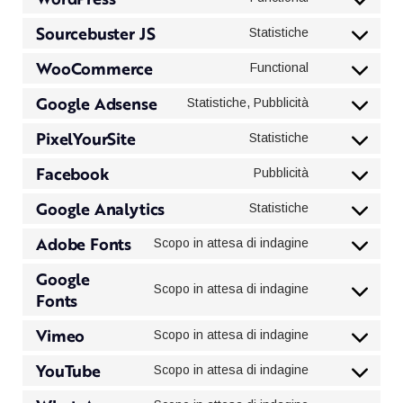
service
Consent
complianz
to
Sourcebuster JS
Statistiche
service
Consent
wordpress
to
WooCommerce
Functional
service
Consent
sourcebuster-
to
Google Adsense
Statistiche, Pubblicità
js
service
Consent
woocommerce
to
PixelYourSite
Statistiche
service
Consent
google-
to
Facebook
Pubblicità
adsense
service
Consent
pixelyoursite
to
Google Analytics
Statistiche
service
Consent
facebook
to
Adobe Fonts
Scopo in attesa di indagine
service
Consent
google-
to
Google
analytics
service
Scopo in attesa di indagine
Fonts
Consent
adobe-
to
fonts
Vimeo
service
Scopo in attesa di indagine
Consent
google-
to
fonts
YouTube
Scopo in attesa di indagine
service
Consent
vimeo
to