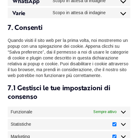
WhatsApp
Scopo in attesa di indagine
service
Consent
youtube
to
Varie
Scopo in attesa di indagine
service
Consent
whatsapp
to
7. Consenti
service
varie
Quando visiti il sito web per la prima volta, noi mostreremo un
popup con una spiegazione dei cookie. Appena clicchi su
“Salva preferenze”, dai il permesso a noi di usare le categorie
di cookie e plugin come descritto in questa dichiarazione
relativa ai popup e cookie. Puoi disabilitare i cookie attraverso
il tuo browser, ma prendi in considerazione, che il nostro sito
web potrebbe non funzionare più correttamente.
7.1 Gestisci le tue impostazioni di
consenso
Funzionale
Sempre attivo
Statistiche
Statistiche
Marketing