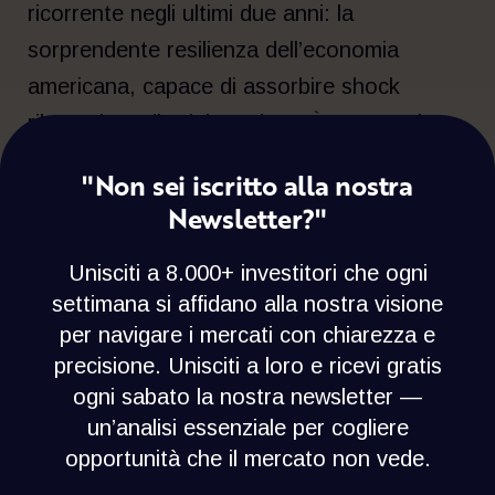
ricorrente negli ultimi due anni: la
sorprendente resilienza dell’economia
americana, capace di assorbire shock
rilevanti meglio del previsto. È questo che
spiega perché il petrolio abbia aumentato
"Non sei iscritto alla nostra
l’incertezza, senza però cambiare
Newsletter?"
radicalmente lo scenario di base.
Unisciti a 8.000+ investitori che ogni
I mercati, tuttavia, hanno reagito come se
settimana si affidano alla nostra visione
la Fed avesse assunto una posizione più
per navigare i mercati con chiarezza e
restrittiva. Le aspettative di tagli, misurate
precisione. Unisciti a loro e ricevi gratis
ogni sabato la nostra newsletter —
dai Fed Funds Futures, erano già scese da
un’analisi essenziale per cogliere
2,5 tagli previsti entro fine 2026 a fine
opportunità che il mercato non vede.
febbraio a circa 0,9 prima della riunione, per